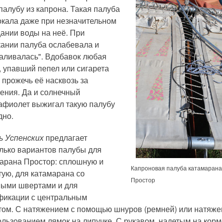
палубу из капрона. Такая палуба
кала даже при незначительном
ании воды на неё. При
ании палуба ослабевала и
аливалась". Вдобавок любая
, упавший пепел или сигарета
 прожечь её насквозь за
ения. Да и солнечный
афиолет выжигал такую палубу
дно.
 Успенских
предлагает
лько вариантов палубы для
арана Простор: сплошную и
Капроновая палуба катамарана
тую, для катамарана со
Простор
ыми швертами и для
икации с центральным
ом. С натяжением с помощью шнуров (ремней) или натяж
ользованием лямок на липучке. С рукавом, надетым на кор