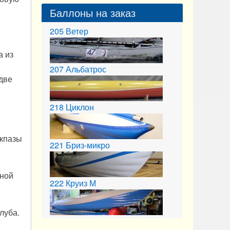
Баллоны на заказ
205
Ветер
а из
207
Альбатрос
 две
218
Циклон
кпазы
221
Бриз-микро
шной
222
Круиз М
луба.