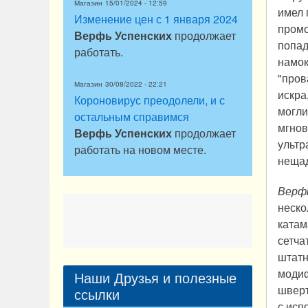
Магазин
15/01/2024 - 12:59
имел 
Изменение цен с 1 января 2024
промо
Верфь Успенских
продолжает
попад
работать.
намок
"пров
Магазин
30/08/2022 - 22:21
искра
Короновирус преодолели, и с
могли
остальным справимся
мгнов
Верфь Успенских
продолжает
ультр
работать на новом месте.
неща
Верфь
неско
катам
сетча
штатн
модиф
Наши Друзья и полезные
шверт
ссылки
с исп