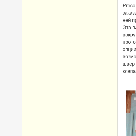
Preco
заказ
ней п
Эта п
вокру
прото
опции
возмо
шверт
клапа