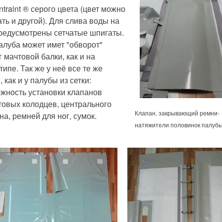
ntraint ® серого цвета (цвет можно
ать и другой). Для слива воды на
редусмотрены сетчатые шпигаты.
алуба может имет "обворот"
г мачтовой балки, как и на
типе. Так же у неё все те же
, как и у палубы из сетки:
жность установки клапанов
овых колодцев, центрального
Клапан, закрывающий ремни-
на, ремней для ног, сумок.
натяжители половинок палуб