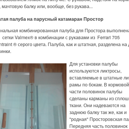
, мачтовую балку или, вообще, без рукава...
атая палуба на парусный катамаран Простор
нальная комбинированная палуба для Простора выполнен
 сетки Valmex® в комбинации с рукавами из Ferrari 705
ntraint ® серого цвета. Палуба, как и штатная, разделена на
инки.
Для установки палубы
используются ликтросы,
вставляемые в штатные ли
рамы по бокам. В кормовой
части половинок палубы
сделаны карманы из спло
ткани. Они надеваются на
заднюю балку так же, как и
"родная" Просторовская па
Передняя часть половинок