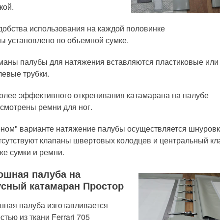
кой.
добства использования на каждой половинке
ы установлено по объемной сумке.
маны палубы для натяжения вставляются пластиковые или
евые трубки.
олее эффективного откренивания катамарана на палубе
смотрены ремни для ног.
оном" варианте натяжение палубы осуществляется шнуровк
тсутствуют клапаны швертовых колодцев и центральный кл
 же сумки и ремни.
ошная палуба на
усный катамаран Простор
ная палуба изготавливается
стью из ткани Ferrari 705