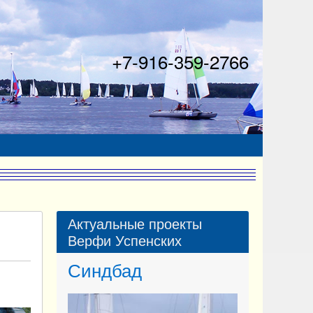
Синдбад
+7-916-359-2766
Актуальные проекты
Верфи Успенских
13.00кв.м.
Форсаж