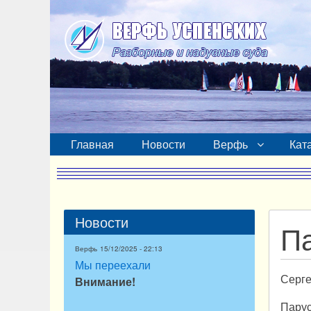
Главная
Новости
Верфь
Кат
Новости
П
Верфь
15/12/2025 - 22:13
Мы переехали
Серге
Внимание!
Парус