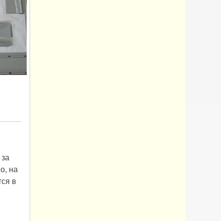
 за
о, на
тся в