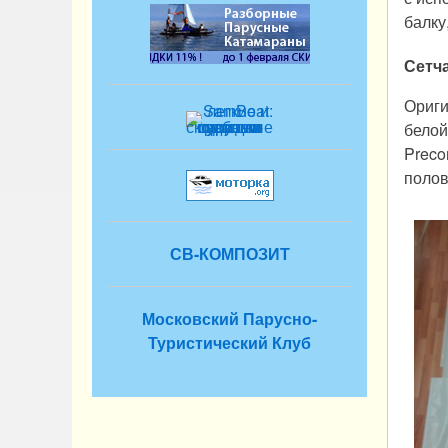
балку
Сетч
Ориги
белой
Preco
полов
СВ-КОМПОЗИТ
Московский Парусно-
Туристический Клуб