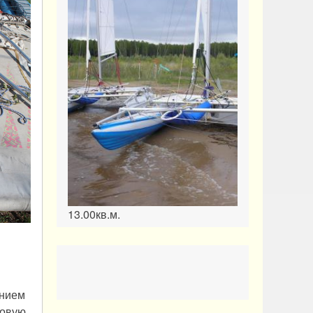
13.00кв.м.
ением
мовую