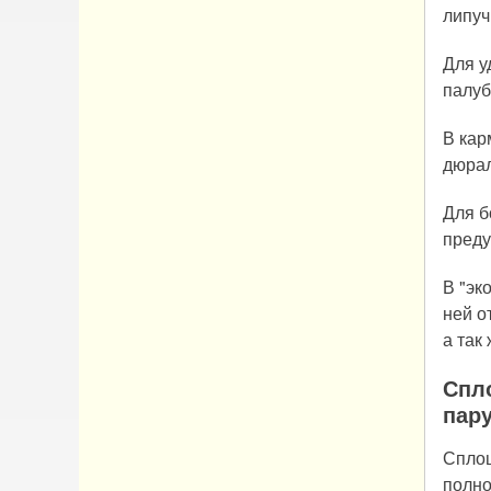
липуч
Для у
палуб
В кар
дюрал
Для б
преду
В "эк
ней о
а так
Спл
пар
Сплош
полно