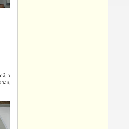
ой, в
апан,