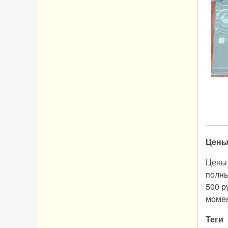
Цен
Цены 
полны
500 р
момен
Теги