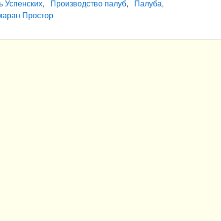
 Успенских
Производство палуб
Палуба
маран Простор