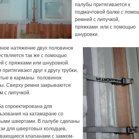
палубы притягивается к
подмачтовой балке с помо
ремней с липучкой,
пряжками или с помощью
шнуровки.
ное натяжение двух половинок
ствляется так же с помощью
й с пряжками или шнуровкой.
 притягивают друг к другу трубки,
тые в карманы половинок
ы. Сверху ремни закрываются
м с липучкой.
а спроектирована для
ьзования на катамаране со
ыми швертами. В палубе сделаны
зи для швертовых колодцев,
вающиеся клапанами с замком-