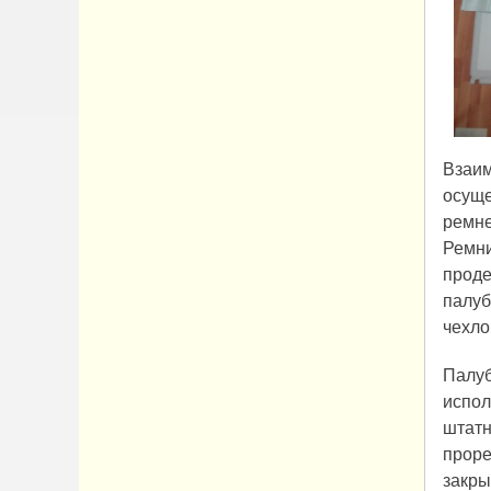
Взаим
осуще
ремне
Ремни
проде
палуб
чехло
Палуб
испол
штатн
проре
закры