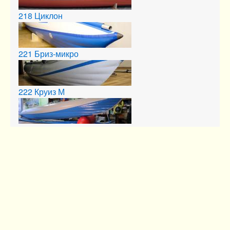
218
Циклон
13.00кв.м.
221
Бриз-микро
222
Круиз М